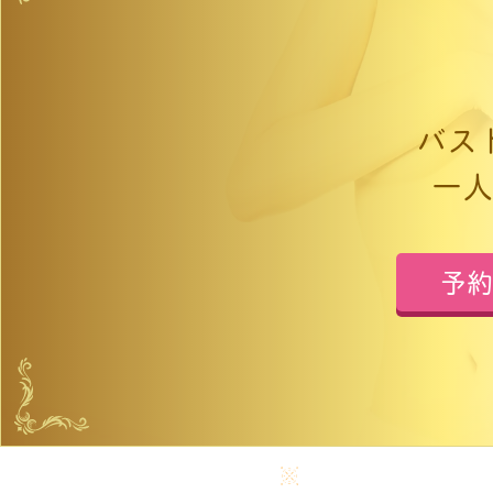
バス
一人
予約