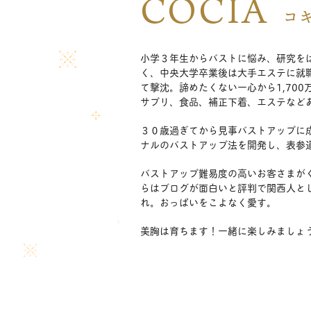
COCIA
コ
小学３年生からバストに悩み、研究を
く、中央大学卒業後は大手エステに就
て撃沈。諦めたくない一心から1,70
サプリ、食品、補正下着、エステなど
３０歳過ぎてから見事バストアップに成
ナルのバストアップ法を開発し、表参
バストアップ難易度の高いお客さまが
らはブログが面白いと評判で関西人と
れ。おっぱいをこよなく愛す。
美胸は育ちます！一緒に楽しみましょ