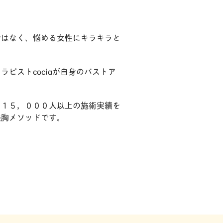
ではなく、悩める女性にキラキラと
ピストcociaが自身のバストア
、１５，０００人以上の施術実績を
美胸メソッドです。