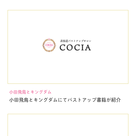
小田飛鳥とキングダム
小田飛鳥とキングダムにてバストアップ書籍が紹介