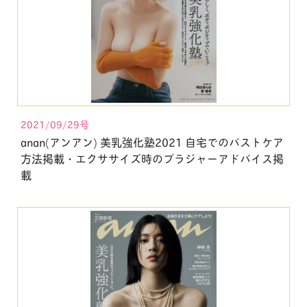
2021/09/29号
anan(アンアン) 美乳強化塾2021 自宅でのバストケア
方法掲載・エクササイズ時のブラジャーアドバイス掲
載