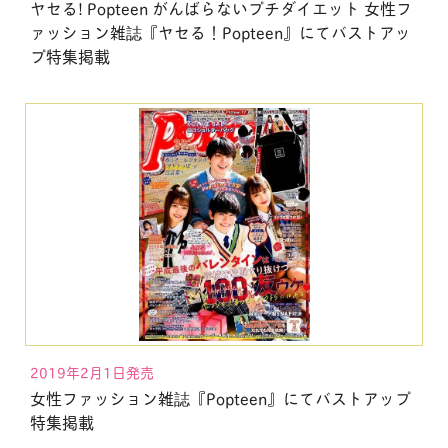
ヤセる! Popteen がんばらないプチダイエット 女性フ
ァッション雑誌『ヤセる！Popteen』にてバストアッ
プ特集掲載
2019年2月1日発売
女性ファッション雑誌『Popteen』にてバストアップ
特集掲載