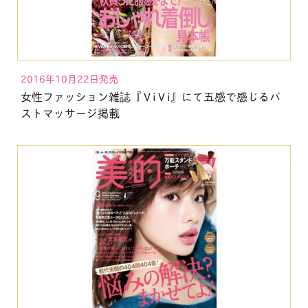
2016年10月22日発売
女性ファッション雑誌『ＶiＶi』にて五感で感じるバ
ストマッサージ掲載