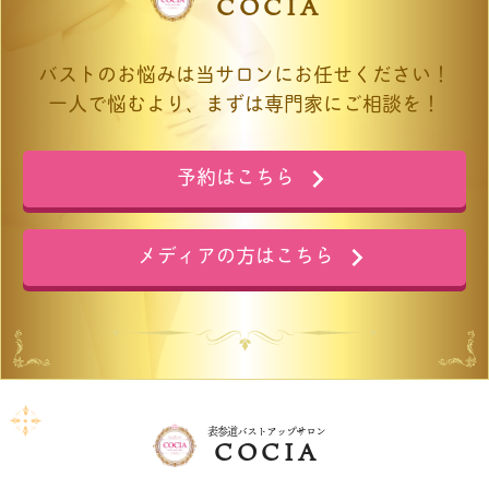
COCIA
バストのお悩みは当サロンにお任せください！
一人で悩むより、まずは専門家にご相談を！
予約はこちら
メディアの方はこちら
表参道バストアップサロン
COCIA