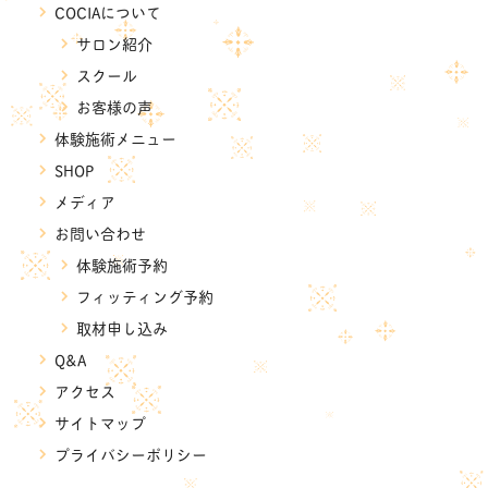
COCIAについて
サロン紹介
スクール
お客様の声
体験施術メニュー
SHOP
メディア
お問い合わせ
体験施術予約
フィッティング予約
取材申し込み
Q&A
アクセス
サイトマップ
プライバシーポリシー