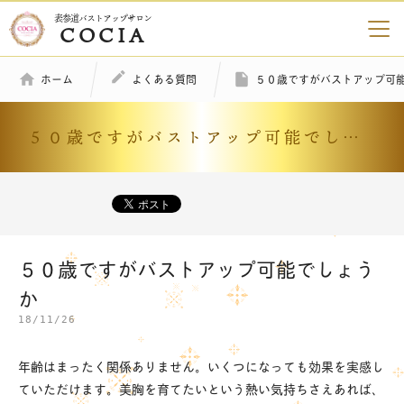
表参道バストアップサロン
COCIA
ホーム
よくある質問
５０歳ですがバストアップ可
５０歳ですがバストアップ可能でしょうか
５０歳ですがバストアップ可能でしょう
か
18/11/26
年齢はまったく関係ありません。いくつになっても効果を実感し
ていただけます。美胸を育てたいという熱い気持ちさえあれば、