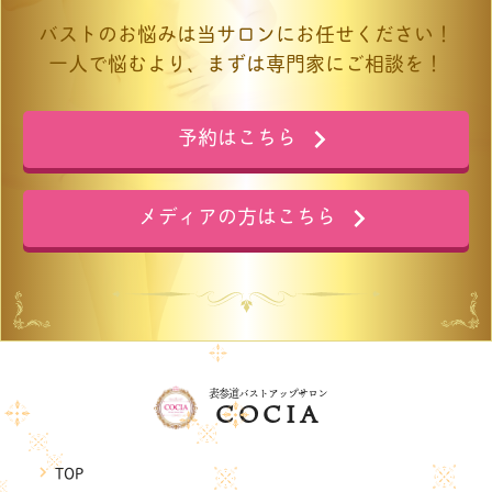
バストのお悩みは当サロンにお任せください！
一人で悩むより、まずは専門家にご相談を！
予約はこちら
メディアの方はこちら
表参道バストアップサロン
COCIA
TOP