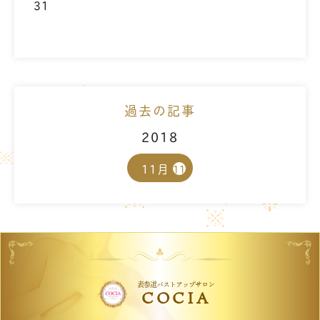
31
過去の記事
2018
11月
11
表参道バストアップサロン
COCIA